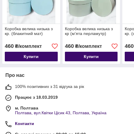
Коробка велика низька з
Коробка велика низька з
Коро
кр. (блакитний мат)
кр (м'ята перламутр)
кр. 
460
460
460
₴/комплект
₴/комплект
Купити
Купити
Про нас
100% позитивних з 31 відгука за рік
Працює з 18.03.2019
м. Полтава
Полтава, вул.Квітки Цісик 43, Полтава, Україна
Контакти