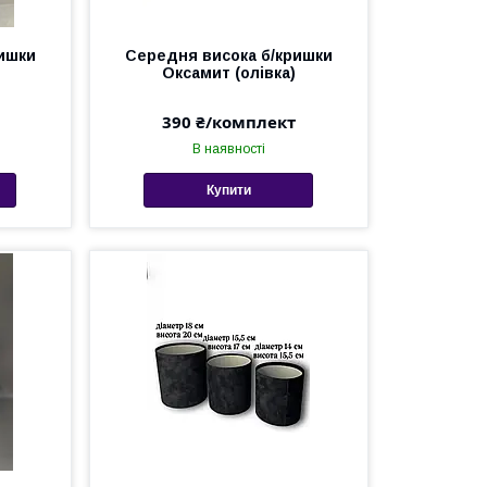
ишки
Середня висока б/кришки
Оксамит (олівка)
390 ₴/комплект
В наявності
Купити