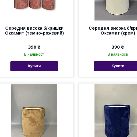
Середня висока б/кришки
Середня висока б/кр
Оксамит (темно-рожевий)
Оксамит (крем)
390 ₴
390 ₴
В наявності
В наявності
Купити
Купити