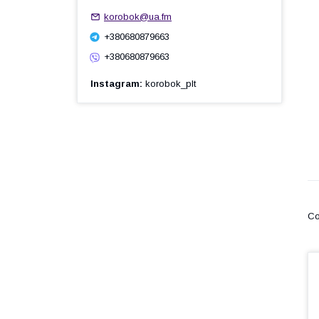
korobok@ua.fm
+380680879663
+380680879663
Instagram
korobok_plt