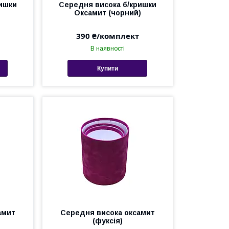
ишки
Середня висока б/кришки
Оксамит (чорний)
390 ₴/комплект
В наявності
Купити
амит
Середня висока оксамит
(фуксія)