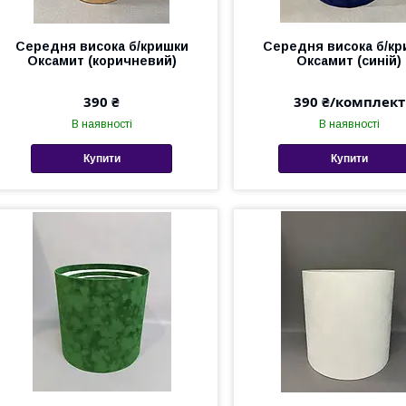
Середня висока б/кришки
Середня висока б/кр
Оксамит (коричневий)
Оксамит (синій)
390 ₴
390 ₴/комплект
В наявності
В наявності
Купити
Купити