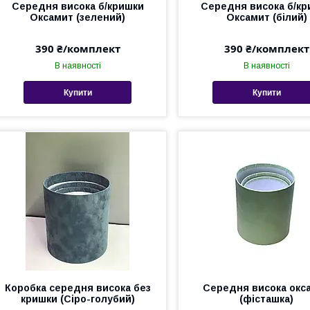
Середня висока б/кришки
Середня висока б/кр
Оксамит (зелений)
Оксамит (білий)
390 ₴/комплект
390 ₴/комплект
В наявності
В наявності
Купити
Купити
Коробка середня висока без
Середня висока окс
кришки (Сіро-голубий)
(фісташка)