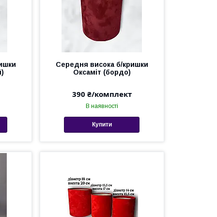
ишки
Середня висока б/кришки
)
Оксаміт (бордо)
390 ₴/комплект
В наявності
Купити