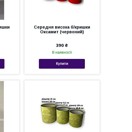
ишки
Середня висока б/кришки
Оксамит (червоний)
390 ₴
В наявності
Купити