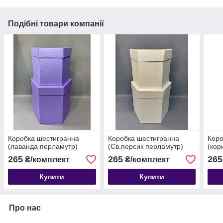
Подібні товари компанії
Коробка шестигранна
Коробка шестигранна
Коро
(лаванда перламутр)
(Св.персик перламутр)
(кор
265
265
265
₴/комплект
₴/комплект
Купити
Купити
Про нас