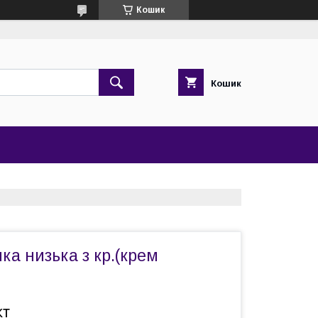
Кошик
Кошик
ка низька з кр.(крем
кт