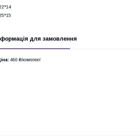
22*14
25*15
нформація для замовлення
іна:
460 ₴/комплект