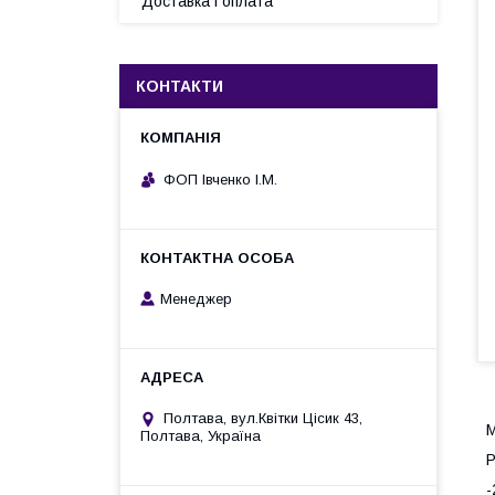
Доставка і оплата
КОНТАКТИ
ФОП Івченко І.М.
Менеджер
Полтава, вул.Квітки Цісик 43,
М
Полтава, Україна
Р
-