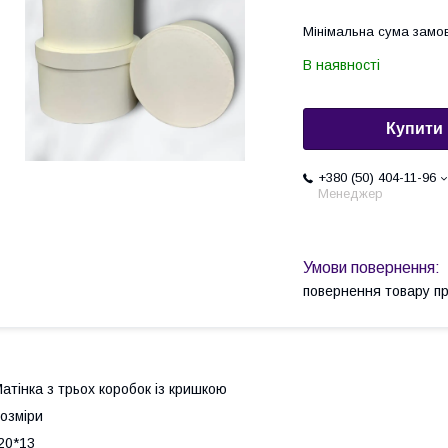
Мінімальна сума замов
В наявності
Купити
+380 (50) 404-11-96
Менеджер
повернення товару п
атінка з трьох коробок із кришкою
озміри
20*13