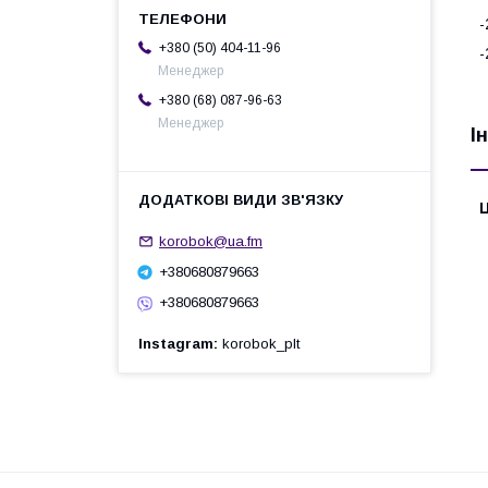
-
+380 (50) 404-11-96
-
Менеджер
+380 (68) 087-96-63
Менеджер
І
Ц
korobok@ua.fm
+380680879663
+380680879663
Instagram
korobok_plt