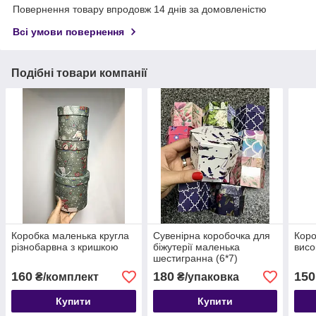
Повернення товару впродовж 14 днів за домовленістю
Всі умови повернення
Подібні товари компанії
Коробка маленька кругла
Сувенірна коробочка для
Коро
різнобарвна з кришкою
біжутерії маленька
висо
шестигранна (6*7)
160
180
150
₴/комплект
₴/упаковка
Купити
Купити