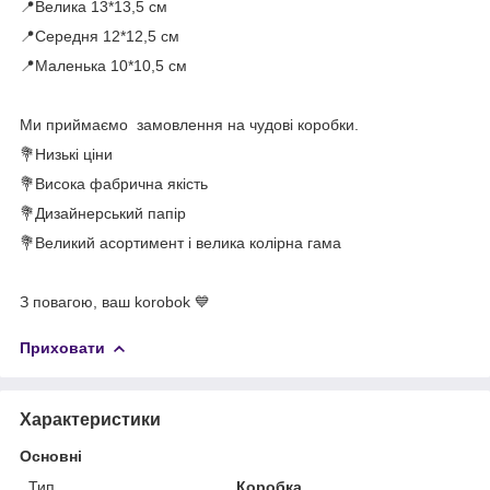
📍Велика 13*13,5 см
📍Середня 12*12,5 см
📍Маленька 10*10,5 см
⠀
Ми приймаємо замовлення на чудові коробки.
💐Низькі ціни
💐Висока фабрична якість
💐Дизайнерський папір
💐Великий асортимент і велика колірна гама
⠀
З повагою, ваш korobok 💙
Приховати
Характеристики
Основні
Тип
Коробка