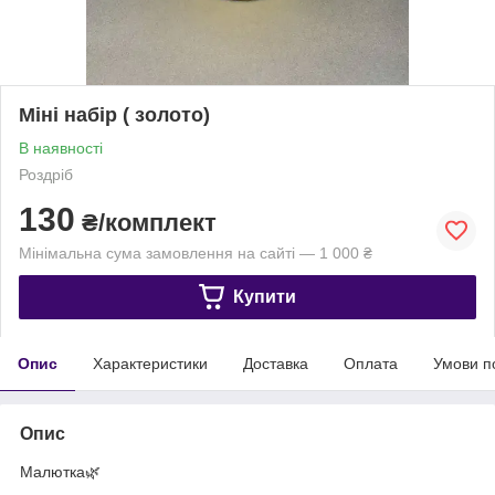
Міні набір ( золото)
В наявності
Роздріб
130
₴/комплект
Мінімальна сума замовлення на сайті — 1 000 ₴
Купити
Опис
Характеристики
Доставка
Оплата
Умови п
Опис
Малютка🌿