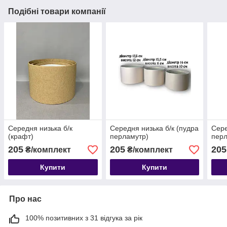
Подібні товари компанії
Середня низька б/к
Середня низька б/к (пудра
Сере
(крафт)
перламутр)
перл
205
205
205
₴/комплект
₴/комплект
Купити
Купити
Про нас
100% позитивних з 31 відгука за рік