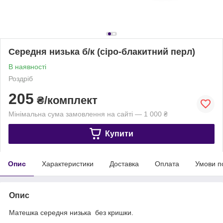
Середня низька б/к (сіро-блакитний перл)
В наявності
Роздріб
205
₴/комплект
Мінімальна сума замовлення на сайті — 1 000 ₴
Купити
Опис
Характеристики
Доставка
Оплата
Умови п
Опис
Матешка середня низька без кришки.