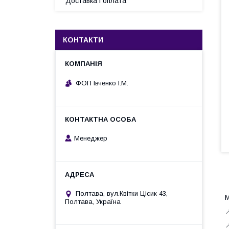
Доставка і оплата
КОНТАКТИ
ФОП Івченко І.М.
Менеджер
Полтава, вул.Квітки Цісик 43,
М
Полтава, Україна

