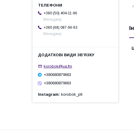

+380 (50) 404-11-96
Менеджер
І
+380 (68) 087-96-63
Менеджер
Ц
korobok@ua.fm
+380680879663
+380680879663
Instagram
korobok_plt