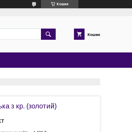
Кошик
Кошик
ка з кр. (золотий)
кт