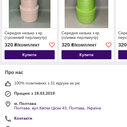
Середня низька з кр.
Середня низька з кр.
Сере
(т.рожевий перламутр)
(оливка перламутр)
перс
320
320
320
₴/комплект
₴/комплект
Купити
Купити
Про нас
100% позитивних з 31 відгука за рік
Працює з 18.03.2019
м. Полтава
Полтава, вул.Квітки Цісик 43, Полтава, Україна
Контакти