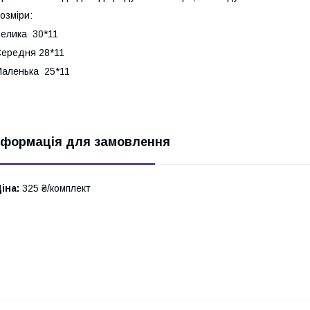
озміри:
елика 30*11
ередня 28*11
аленька 25*11
нформація для замовлення
іна:
325 ₴/комплект