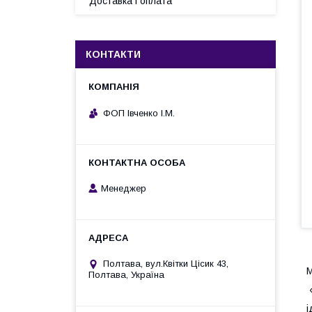
Доставка і оплата
КОНТАКТИ
ФОП Івченко І.М.
Менеджер
Полтава, вул.Квітки Цісик 43,
М
Полтава, Україна
і