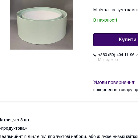
Мінімальна сума замов
В наявності
Купити
+380 (50) 404-11-96
Менеджер
повернення товару п
атриця з 3 шт.
«продуктова»
деальнийнт підійде під продуктові набори, або ж дуже низькі квітков