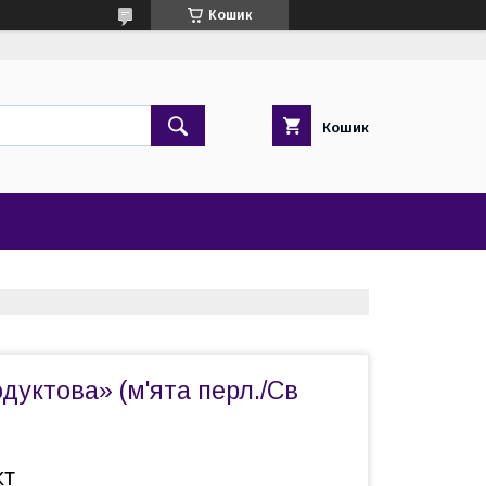
Кошик
Кошик
дуктова» (м'ята перл./Св
кт