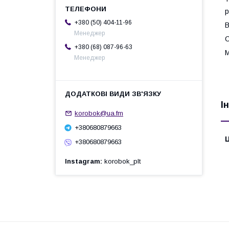
р
+380 (50) 404-11-96
В
Менеджер
С
+380 (68) 087-96-63
М
Менеджер
І
korobok@ua.fm
+380680879663
Ц
+380680879663
Instagram
korobok_plt