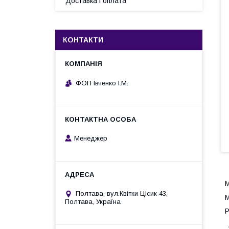
Доставка і оплата
КОНТАКТИ
ФОП Івченко І.М.
Менеджер
М
Полтава, вул.Квітки Цісик 43,
М
Полтава, Україна
Р
