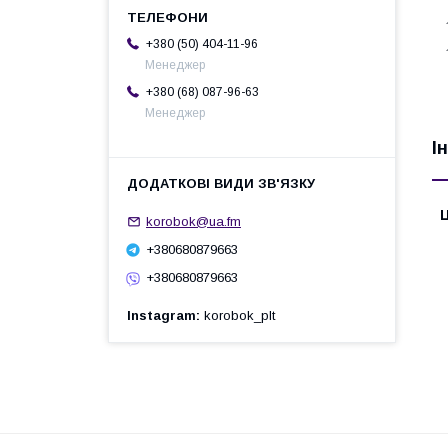

+380 (50) 404-11-96

Менеджер
+380 (68) 087-96-63
Менеджер
І
Ц
korobok@ua.fm
+380680879663
+380680879663
Instagram
korobok_plt