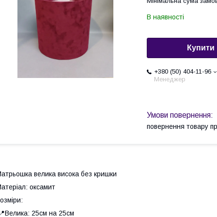
Мінімальна сума замов
В наявності
Купити
+380 (50) 404-11-96
Менеджер
повернення товару п
атрьошка велика висока без кришки
атеріал: оксамит
озміри:
Велика: 25см на 25см