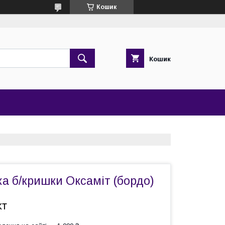
Кошик
Кошик
а б/кришки Оксаміт (бордо)
кт