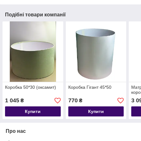
Подібні товари компанії
Коробка 50*30 (оксамит)
Коробка Гігант 45*50
Матр
коро
1 045
770
3 0
₴
₴
Купити
Купити
Про нас