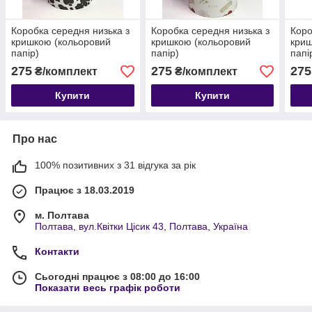
Коробка середня низька з
Коробка середня низька з
Коро
кришкою (кольоровий
кришкою (кольоровий
криш
папір)
папір)
папі
275
275
275
₴/комплект
₴/комплект
Купити
Купити
Про нас
100% позитивних з 31 відгука за рік
Працює з 18.03.2019
м. Полтава
Полтава, вул.Квітки Цісик 43, Полтава, Україна
Контакти
Сьогодні працює з 08:00 до 16:00
Показати весь графік роботи