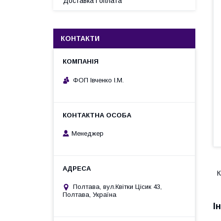
Доставка і оплата
КОНТАКТИ
ФОП Івченко І.М.
Менеджер
К
Полтава, вул.Квітки Цісик 43,
Полтава, Україна
І