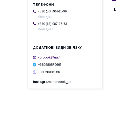
Ц
+380 (50) 404-11-96
Менеджер
+380 (68) 087-96-63
Менеджер
korobok@ua.fm
+380680879663
+380680879663
Instagram
korobok_plt