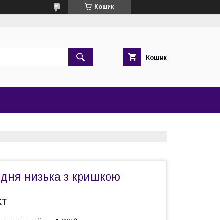
Кошик
Кошик
едня низька з кришкою
кт