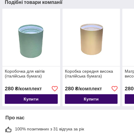
Подібні товари компанії
Коробочка для квітів
Коробка середня висока
Мат
(італійська бумага)
(італійська бумага)
висо
280
280
280
₴/комплект
₴/комплект
Купити
Купити
Про нас
100% позитивних з 31 відгука за рік