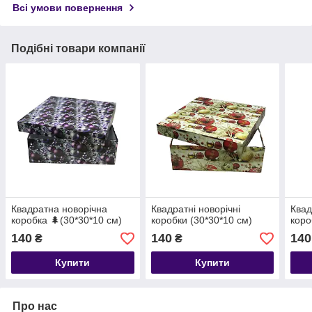
Всі умови повернення
Подібні товари компанії
Квадратна новорічна
Квадратні новорічні
Квад
коробка 🌲(30*30*10 см)
коробки (30*30*10 см)
коро
140
140
140
₴
₴
Купити
Купити
Про нас