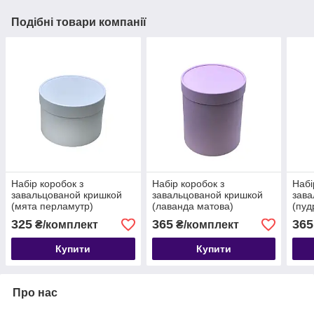
Подібні товари компанії
Набір коробок з
Набір коробок з
Набі
завальцованой кришкой
завальцованой кришкой
зава
(мята перламутр)
(лаванда матова)
(пуд
325
365
365
₴/комплект
₴/комплект
Купити
Купити
Про нас