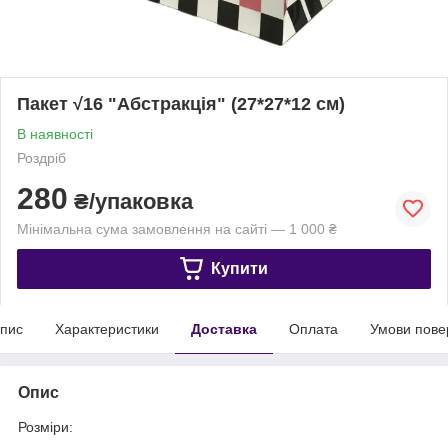
Пакет √16 "Абстракція" (27*27*12 см)
В наявності
Роздріб
280
₴/упаковка
Мінімальна сума замовлення на сайті — 1 000 ₴
Купити
пис
Характеристики
Доставка
Оплата
Умови пове
Опис
Розміри: