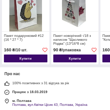
Пакет подарунковий #12
Пакет новорічний √18 з
Паке
(16 * 27 * 7)
написом "Щасливого
"Кот
Різдва" (13*16*8 см)
160
90
160
₴/10 шт.
₴/упаковка
Купити
Купити
Про нас
100% позитивних з 31 відгука за рік
Працює з 18.03.2019
м. Полтава
Полтава, вул.Квітки Цісик 43, Полтава, Україна