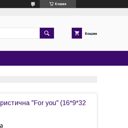
Кошик
Кошик
истична "For you" (16*9*32
а