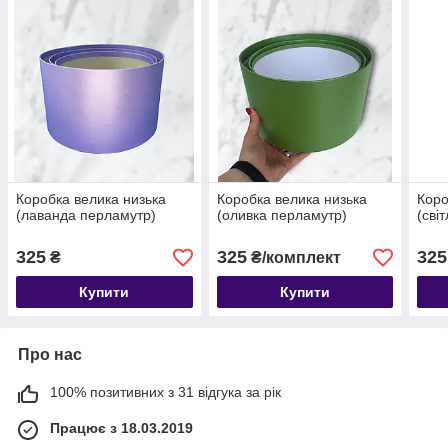
Коробка велика низька
Коробка велика низька
Коро
(лаванда перламутр)
(оливка перламутр)
(сві
325
325
325
₴
₴/комплект
Купити
Купити
Про нас
100% позитивних з 31 відгука за рік
Працює з 18.03.2019