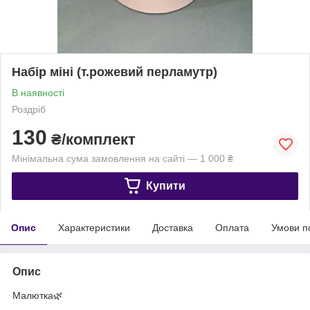
Набір міні (т.рожевий перламутр)
В наявності
Роздріб
130
₴/комплект
Мінімальна сума замовлення на сайті — 1 000 ₴
Купити
Опис
Характеристики
Доставка
Оплата
Умови п
Опис
Малютка🌿