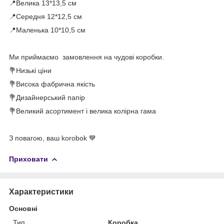
📍Велика 13*13,5 см
📍Середня 12*12,5 см
📍Маленька 10*10,5 см
⠀
Ми приймаємо замовлення на чудові коробки.
💐Низькі ціни
💐Висока фабрична якість
💐Дизайнерський папір
💐Великий асортимент і велика колірна гама
⠀
З повагою, ваш korobok 💙
Приховати
Характеристики
Основні
Тип
Коробка